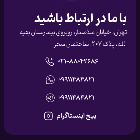
با ما در ارتباط باشید
تهران، خیابان ملاصدار، روبروی بیمارستان بقیه
الله، پلاک 207، ساختمان سحر
021-88042686
09911484821
09911484821
پیج اینستاگرام